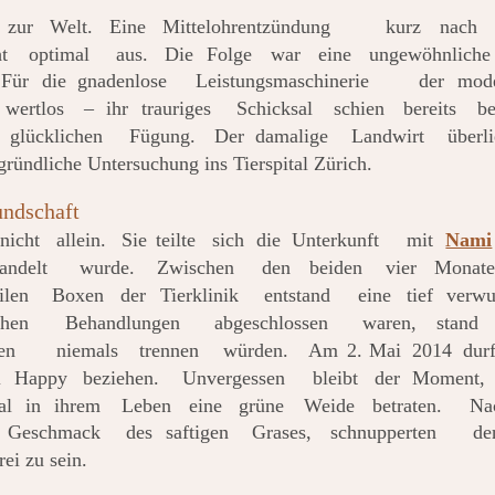
zur
Welt.
Eine
Mittelohrentzündung
kurz
nach
t
optimal
aus.
Die
Folge
war
eine
ungewöhnliche
Für
die
gnadenlose
Leistungsmaschinerie
der
mod
wertlos
–
ihr
trauriges
Schicksal
schien
bereits
be
glücklichen
Fügung.
Der
damalige
Landwirt
überli
gründliche Untersuchung ins Tierspital Zürich.
undschaft
nicht
allein.
Sie
teilte
sich
die
Unterkunft
mit
Nami
andelt
wurde.
Zwischen
den
beiden
vier
Monat
ilen
Boxen
der
Tierklinik
entstand
eine
tief
verwur
chen
Behandlungen
abgeschlossen
waren,
stand
en
niemals
trennen
würden.
Am
2.
Mai
2014
dur
l
Happy
beziehen.
Unvergessen
bleibt
der
Moment,
al
in
ihrem
Leben
eine
grüne
Weide
betraten.
Na
Geschmack
des
saftigen
Grases,
schnupperten
de
rei zu sein.