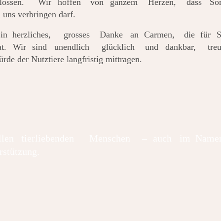
lossen.
Wir
hoffen
von
ganzem
Herzen,
dass
So
 uns verbringen darf.
in
herzliches,
grosses
Danke
an
Carmen,
die
für
S
t.
Wir
sind
unendlich
glücklich
und
dankbar,
tre
rde der Nutztiere langfristig mittragen.
llen
tierliebenden
Menschen
–
auch
im
Name
rstützung.