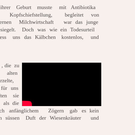
ihrer
Geburt
musste
mit
Antibiotika 
Kopfschiefstellung,
begleitet
von 
ernen
Milchwirtschaft
war
das
junge 
siegelt.
Doch
was
wie
ein
Todesurteil 
ess
uns
das
Kälbchen
kostenlos,
und 
,
die
zu 
e
alten 
zelte, 
für
uns 
ften
sie 
als
die 
ch
anfänglichem
Zögern
gab
es
kein 
n
süssen
Duft
der
Wiesenkräuter
und 