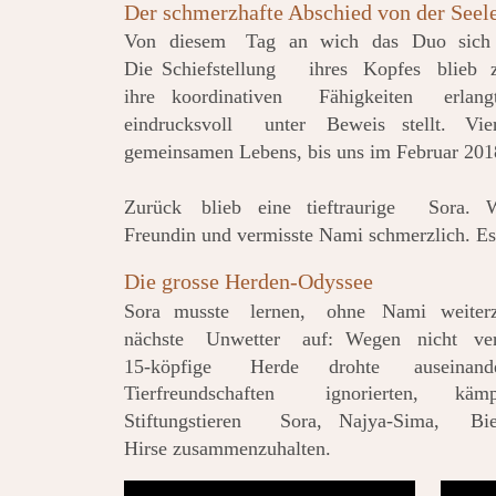
Der schmerzhafte Abschied von der See
Von
diesem
Tag
an
wich
das
Duo
sich
Die
Schiefstellung
ihres
Kopfes
blieb
ihre
koordinativen
Fähigkeiten
erlang
eindrucksvoll
unter
Beweis
stellt.
Vie
gemeinsamen Lebens, bis uns im Februar 2018
Zurück
blieb
eine
tieftraurige
Sora.
Freundin und vermisste Nami schmerzlich. Es w
Die grosse Herden-Odyssee
Sora
musste
lernen,
ohne
Nami
weiter
nächste
Unwetter
auf:
Wegen
nicht
ve
15-köpfige
Herde
drohte
auseinand
Tierfreundschaften
ignorierten,
kämp
Stiftungstieren
Sora,
Najya-Sima,
Bi
Hirse zusammenzuhalten.