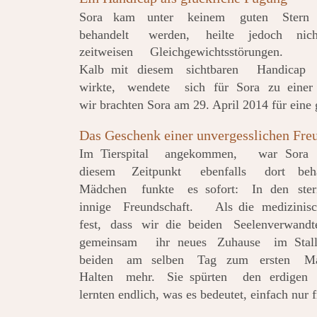
Sora
kam
unter
keinem
guten
Stern
behandelt
werden,
heilte
jedoch
nich
zeitweisen
Gleichgewichtsstörungen.
Kalb
mit
diesem
sichtbaren
Handicap
wirkte,
wendete
sich
für
Sora
zu
einer
wir brachten Sora am 29. April 2014 für eine 
Das Geschenk einer unvergesslichen Fre
Im
Tierspital
angekommen,
war
Sora
diesem
Zeitpunkt
ebenfalls
dort
beh
Mädchen
funkte
es
sofort:
In
den
ster
innige
Freundschaft.
Als
die
medizinis
fest,
dass
wir
die
beiden
Seelenverwandt
gemeinsam
ihr
neues
Zuhause
im
Stal
beiden
am
selben
Tag
zum
ersten
M
Halten
mehr.
Sie
spürten
den
erdigen
lernten endlich, was es bedeutet, einfach nur f