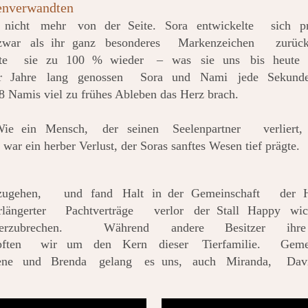
lenverwandten
nicht
mehr
von
der
Seite.
Sora
entwickelte
sich
p
zwar
als
ihr
ganz
besonderes
Markenzeichen
zurück
te
sie
zu
100
%
wieder
–
was
sie
uns
bis
heute
r
Jahre
lang
genossen
Sora
und
Nami
jede
Sekund
 Namis viel zu frühes Ableben das Herz brach.
Wie
ein
Mensch,
der
seinen
Seelenpartner
verliert,
ar ein herber Verlust, der Soras sanftes Wesen tief prägte.
zugehen,
und
fand
Halt
in
der
Gemeinschaft
der
rlängerter
Pachtverträge
verlor
der
Stall
Happy
wic
erzubrechen.
Während
andere
Besitzer
ihre
ften
wir
um
den
Kern
dieser
Tierfamilie.
Geme
ene
und
Brenda
gelang
es
uns,
auch
Miranda,
Dav