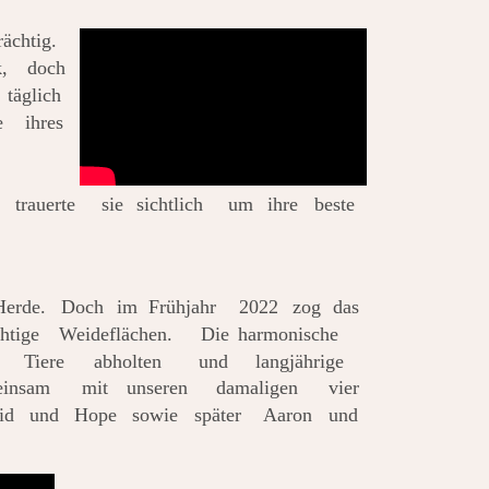
rächtig. 
,
doch 
täglich 
e
ihres 
trauerte
sie
sichtlich
um
ihre
beste 
Herde.
Doch
im
Frühjahr
2022
zog
das 
htige
Weideflächen.
Die
harmonische 
Tiere
abholten
und
langjährige 
insam
mit
unseren
damaligen
vier 
id
und
Hope
sowie
später
Aaron
und 