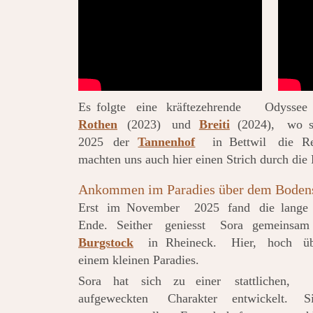
Es
folgte
eine
kräftezehrende
Odyssee
Rothen
(2023)
und
Breiti
(2024),
wo
2025
der
Tannenhof
in
Bettwil
die
Re
machten uns auch hier einen Strich durch die
Ankommen im Paradies über dem Boden
Erst
im
November
2025
fand
die
lange
Ende.
Seither
geniesst
Sora
gemeinsam
Burgstock
in
Rheineck.
Hier,
hoch
ü
einem kleinen Paradies.
Sora
hat
sich
zu
einer
stattlichen,
aufgeweckten
Charakter
entwickelt.
S