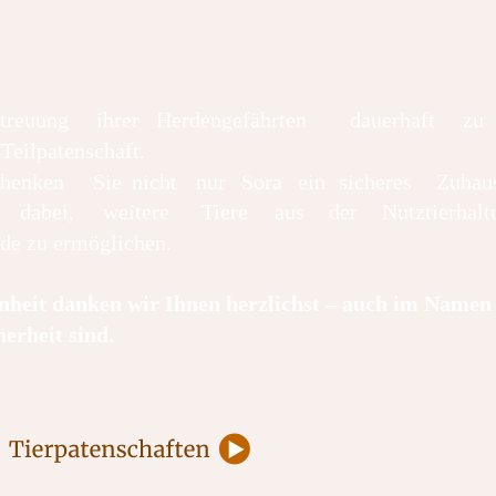
treuung
ihrer
Herdengefährten
dauerhaft
zu 
 Teilpatenschaft. 
chenken
Sie
nicht
nur
Sora
ein
sicheres
Zuhaus
dabei,
weitere
Tiere
aus
der
Nutztierhalt
rde zu ermöglichen.
nheit danken wir Ihnen herzlichst – auch im Namen
herheit sind.