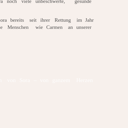
ra
noch
viele
unbeschwerte,
gesunde 
ora
bereits
seit
ihrer
Rettung
im
Jahr 
ue
Menschen
wie
Carmen
an
unserer 
n
von
Sora
–
von
ganzem
Herzen 