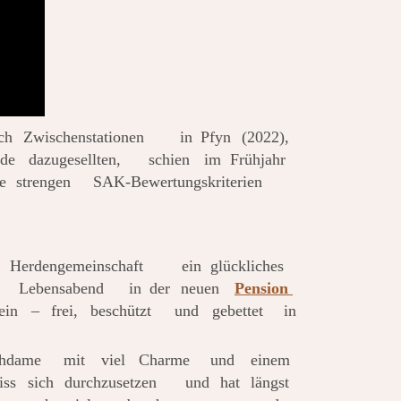
ch
Zwischenstationen
in
Pfyn
(2022), 
de
dazugesellten,
schien
im
Frühjahr 
e
strengen
SAK-Bewertungskriterien 
Herdengemeinschaft
ein
glückliches 
Lebensabend
in
der
neuen
Pension 
ein
–
frei,
beschützt
und
gebettet
in 
hdame
mit
viel
Charme
und
einem 
iss
sich
durchzusetzen
und
hat
längst 