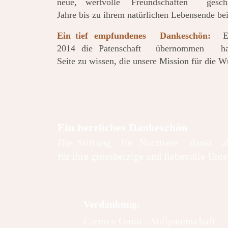
neue,
wertvolle
Freundschaften
gesch
Jahre bis zu ihrem natürlichen Lebensende bei
Ein
tief
empfundenes
Dankeschön:
E
2014
die
Patenschaft
übernommen
ha
Seite zu wissen, die unsere Mission für die Wü
Ein herzliches Dankeschön
Die
Stiftung
für
Nutztiere
dankt
a
für ihre grossherzige und liebevolle Unte
Verdankung:
Carmen Gmür - Vollpatenschaft