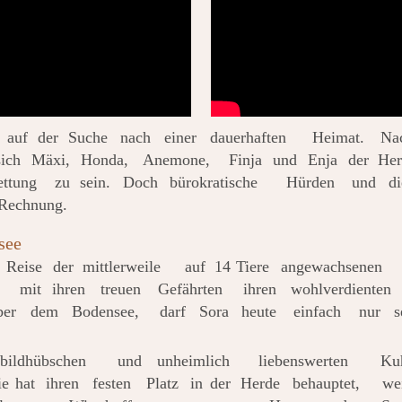
auf
der
Suche
nach
einer
dauerhaften
Heimat.
Na
sich
Mäxi,
Honda,
Anemone,
Finja
und
Enja
der
Her
ttung
zu
sein.
Doch
bürokratische
Hürden
und
di
 Rechnung.
see
Reise
der
mittlerweile
auf
14
Tiere
angewachsenen
mit
ihren
treuen
Gefährten
ihren
wohlverdienten
ber
dem
Bodensee,
darf
Sora
heute
einfach
nur
s
bildhübschen
und
unheimlich
liebenswerten
Ku
ie
hat
ihren
festen
Platz
in
der
Herde
behauptet,
we