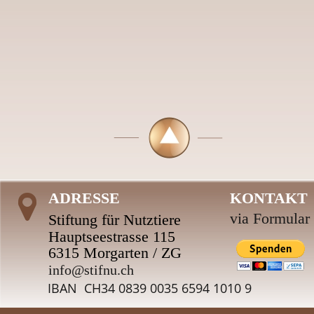
ADRESSE
KONTAKT
via Formular
Stiftung für Nutztiere 
Hauptseestrasse 115
6315 Morgarten / ZG
i
nfo@stifnu.ch
IBAN  CH34 0839 0035 6594 1010 9