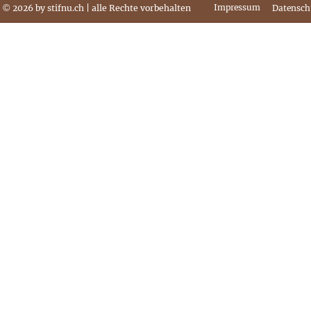
© 
Impressum
2026 
by stifnu.ch | alle Rechte vorbehalten
Datensch